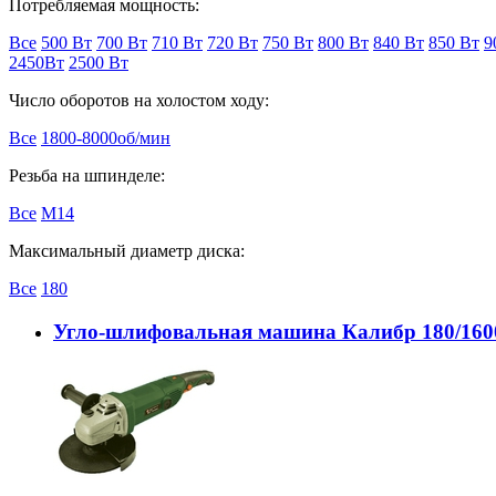
Потребляемая мощность:
Все
500 Вт
700 Вт
710 Вт
720 Вт
750 Вт
800 Вт
840 Вт
850 Вт
9
2450Вт
2500 Вт
Число оборотов на холостом ходу:
Все
1800-8000об/мин
Резьба на шпинделе:
Все
М14
Максимальный диаметр диска:
Все
180
Угло-шлифовальная машина Калибр 180/16