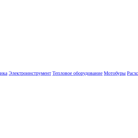
ника
Электроинструмент
Тепловое оборудование
Мотобуры
Расх