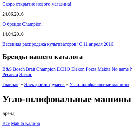
Скоро открытие нового магазина!
24.06.2016
О бренде Champion
14.04.2016
Весенняя распродажа культиваторов! С 11 апреля 2016!
Бренды нашего каталога
B&S
Bosch
Brait
Champion
ECHO
Elekon
Forza
Makita
No name
Ресанта
Элмос
Главная
»
Электроинструмент
»
Угло-шлифовальные машины
Угло-шлифовальные машины
Бренд
Все
Makita
Калибр