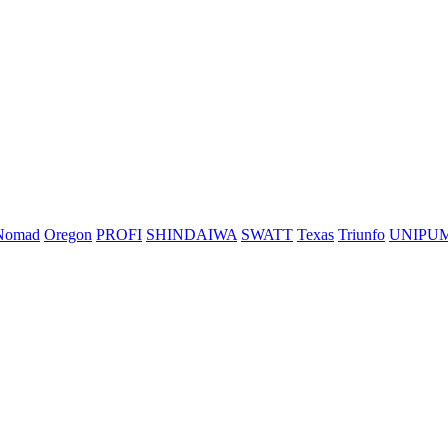
Nomad
Oregon
PROFI
SHINDAIWA
SWATT
Texas
Triunfo
UNIPU