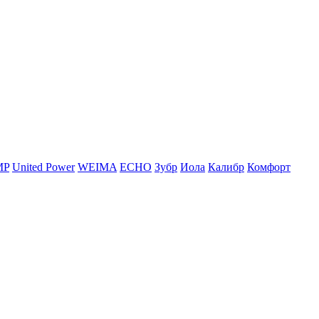
MP
United Power
WEIMA
ЕСНО
Зубр
Иола
Калибр
Комфорт