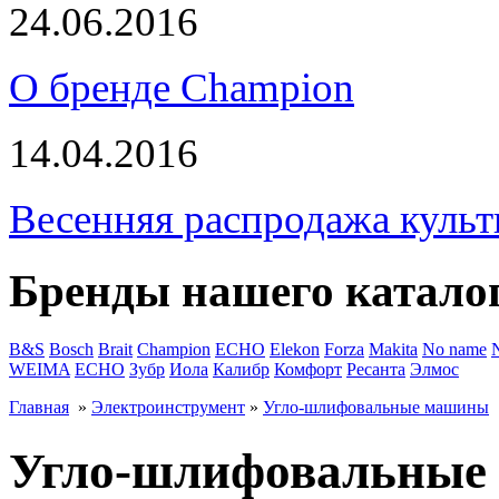
24.06.2016
О бренде Champion
14.04.2016
Весенняя распродажа культ
Бренды нашего катало
B&S
Bosch
Brait
Champion
ECHO
Elekon
Forza
Makita
No name
WEIMA
ЕСНО
Зубр
Иола
Калибр
Комфорт
Ресанта
Элмос
Главная
»
Электроинструмент
»
Угло-шлифовальные машины
Угло-шлифовальные