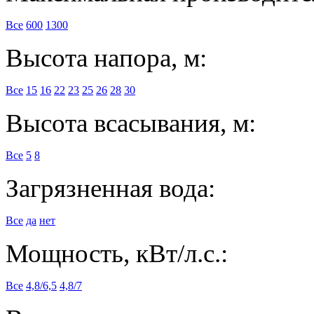
Все
600
1300
Высота напора, м:
Все
15
16
22
23
25
26
28
30
Высота всасывания, м:
Все
5
8
Загрязненная вода:
Все
да
нет
Мощность, кВт/л.с.:
Все
4,8/6,5
4,8/7