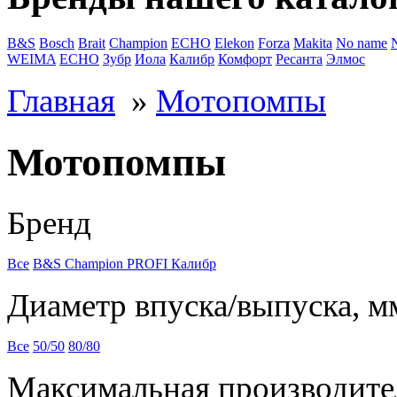
B&S
Bosch
Brait
Champion
ECHO
Elekon
Forza
Makita
No name
WEIMA
ЕСНО
Зубр
Иола
Калибр
Комфорт
Ресанта
Элмос
Главная
»
Мотопомпы
Мотопомпы
Бренд
Все
B&S
Champion
PROFI
Калибр
Диаметр впуска/выпуска, м
Все
50/50
80/80
Максимальная производител