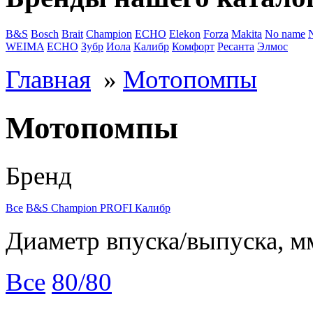
B&S
Bosch
Brait
Champion
ECHO
Elekon
Forza
Makita
No name
WEIMA
ЕСНО
Зубр
Иола
Калибр
Комфорт
Ресанта
Элмос
Главная
»
Мотопомпы
Мотопомпы
Бренд
Все
B&S
Champion
PROFI
Калибр
Диаметр впуска/выпуска, м
Все
80/80