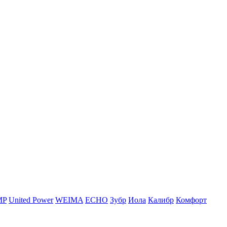
MP
United Power
WEIMA
ЕСНО
Зубр
Иола
Калибр
Комфорт