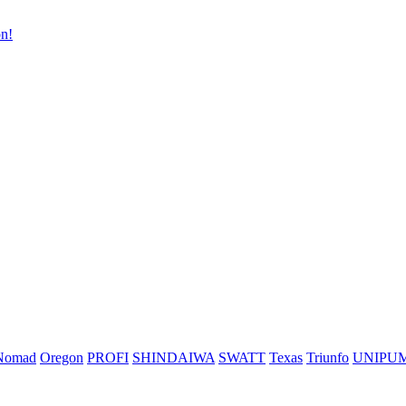
n!
Nomad
Oregon
PROFI
SHINDAIWA
SWATT
Texas
Triunfo
UNIPU