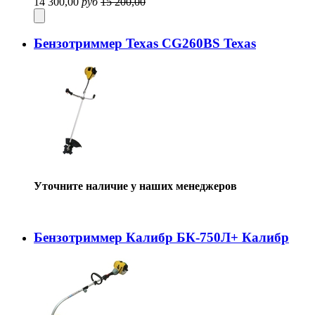
14 300,00
руб
15 200,00
Бензотриммер Texas CG260BS Texas
Уточните наличие у наших менеджеров
Бензотриммер Калибр БК-750Л+ Калибр