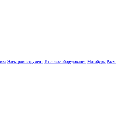
ника
Электроинструмент
Тепловое оборудование
Мотобуры
Расх