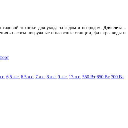
р садовой техники для ухода за садом и огородом.
Для лета
-
ения - насосы погружные и насосные станции, фильтры воды и
форт
л.с.
6,5 л.с.
6.5 л.с.
7 л.с.
8 л.с.
9 л.с.
13 л.с.
550 Вт
650 Вт
700 Вт