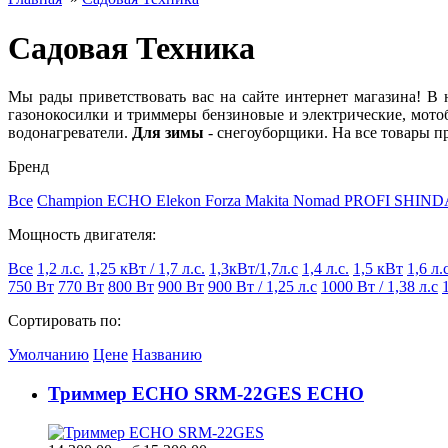
Садовая Техника
Мы рады приветствовать вас на сайте интернет магазина! В 
газонокосилки и триммеры бензиновые и электрические, мото
водонагреватели.
Для зимы
- снегоуборщики. На все товары п
Бренд
Все
Champion
ECHO
Elekon
Forza
Makita
Nomad
PROFI
SHIND
Мощность двигателя:
Все
1,2 л.с.
1,25 кВт / 1,7 л.с.
1,3кВт/1,7л.с
1,4 л.с.
1,5 кВт
1,6 л.
750 Вт
770 Вт
800 Вт
900 Вт
900 Вт / 1,25 л.с
1000 Вт / 1,38 л.с
Сортировать по:
Умолчанию
Цене
Названию
Триммер ECHO SRM-22GES ECHO