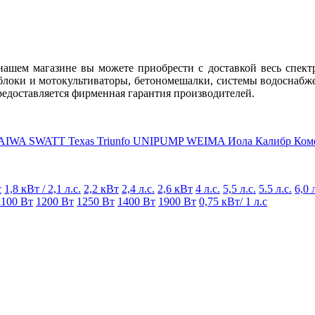
нашем магазине вы можете приобрести с доставкой весь спект
блоки и мотокультиваторы, бетономешалки, системы водоснабж
редоставляется фирменная гарантия производителей.
AIWA
SWATT
Texas
Triunfo
UNIPUMP
WEIMA
Иола
Калибр
Ком
с
1,8 кВт / 2,1 л.с.
2,2 кВт
2,4 л.с.
2,6 кВт
4 л.с.
5,5 л.с.
5.5 л.с.
6,0 
1100 Вт
1200 Вт
1250 Вт
1400 Вт
1900 Вт
0,75 кВт/ 1 л.с