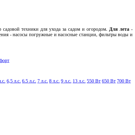
р садовой техники для ухода за садом и огородом.
Для лета
-
ения - насосы погружные и насосные станции, фильтры воды и
форт
л.с.
6,5 л.с.
6.5 л.с.
7 л.с.
8 л.с.
9 л.с.
13 л.с.
550 Вт
650 Вт
700 Вт