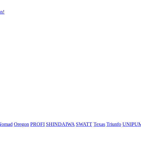
n!
Nomad
Oregon
PROFI
SHINDAIWA
SWATT
Texas
Triunfo
UNIPU