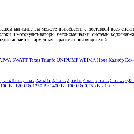
нашем магазине вы можете приобрести с доставкой весь спект
блоки и мотокультиваторы, бетономешалки, системы водоснабж
редоставляется фирменная гарантия производителей.
AIWA
SWATT
Texas
Triunfo
UNIPUMP
WEIMA
Иола
Калибр
Ком
с
1,8 кВт / 2,1 л.с.
2,2 кВт
2,4 л.с.
2,6 кВт
4 л.с.
5,5 л.с.
5.5 л.с.
6,0 
1100 Вт
1200 Вт
1250 Вт
1400 Вт
1900 Вт
0,75 кВт/ 1 л.с