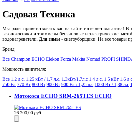
Садовая Техника
Мы рады приветствовать вас на сайте интернет магазина! В 
газонокосилки и триммеры бензиновые и электрические, мото
водонагреватели.
Для зимы
- снегоуборщики. На все товары п
Бренд
Все
Champion
ECHO
Elekon
Forza
Makita
Nomad
PROFI
SHIND
Мощность двигателя:
Все
1,2 л.с.
1,25 кВт / 1,7 л.с.
1,3кВт/1,7л.с
1,4 л.с.
1,5 кВт
1,6 л.
750 Вт
770 Вт
800 Вт
900 Вт
900 Вт / 1,25 л.с
1000 Вт / 1,38 л.с
Мотокоса ECHO SRM-265TES ECHO
26 200,00
руб