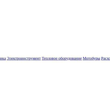
ника
Электроинструмент
Тепловое оборудование
Мотобуры
Расх