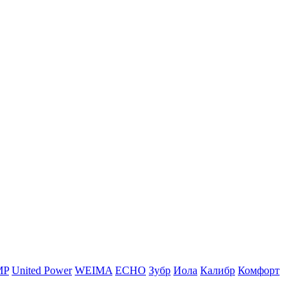
MP
United Power
WEIMA
ЕСНО
Зубр
Иола
Калибр
Комфорт