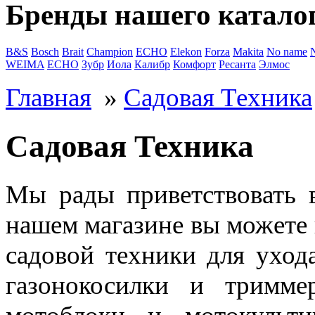
Бренды нашего катало
B&S
Bosch
Brait
Champion
ECHO
Elekon
Forza
Makita
No name
WEIMA
ЕСНО
Зубр
Иола
Калибр
Комфорт
Ресанта
Элмос
Главная
»
Садовая Техника
Садовая Техника
Мы рады приветствовать в
нашем магазине вы можете 
садовой техники для уход
газонокосилки и тримме