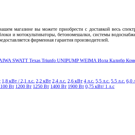
нашем магазине вы можете приобрести с доставкой весь спект
блоки и мотокультиваторы, бетономешалки, системы водоснабж
редоставляется фирменная гарантия производителей.
AIWA
SWATT
Texas
Triunfo
UNIPUMP
WEIMA
Иола
Калибр
Ком
с
1,8 кВт / 2,1 л.с.
2,2 кВт
2,4 л.с.
2,6 кВт
4 л.с.
5,5 л.с.
5.5 л.с.
6,0 
1100 Вт
1200 Вт
1250 Вт
1400 Вт
1900 Вт
0,75 кВт/ 1 л.с