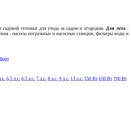
р садовой техники для ухода за садом и огородом.
Для лета
-
ения - насосы погружные и насосные станции, фильтры воды и
форт
л.с.
6,5 л.с.
6.5 л.с.
7 л.с.
8 л.с.
9 л.с.
13 л.с.
550 Вт
650 Вт
700 Вт