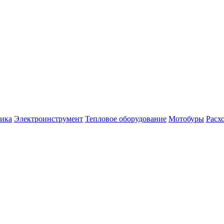
ника
Электроинструмент
Тепловое оборудование
Мотобуры
Расх