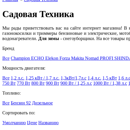
Садовая Техника
Мы рады приветствовать вас на сайте интернет магазина! В 
газонокосилки и триммеры бензиновые и электрические, мото
водонагреватели.
Для зимы
- снегоуборщики. На все товары п
Бренд
Все
Champion
ECHO
Elekon
Forza
Makita
Nomad
PROFI
SHIND
Мощность двигателя:
Все
1,2 л.с.
1,25 кВт / 1,7 л.с.
1,3кВт/1,7л.с
1,4 л.с.
1,5 кВт
1,6 л.
750 Вт
770 Вт
800 Вт
900 Вт
900 Вт / 1,25 л.с
1000 Вт / 1,38 л.с
Топливо:
Все
Бензин 92
Дизельное
Сортировать по:
Умолчанию
Цене
Названию