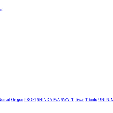
n!
Nomad
Oregon
PROFI
SHINDAIWA
SWATT
Texas
Triunfo
UNIPU