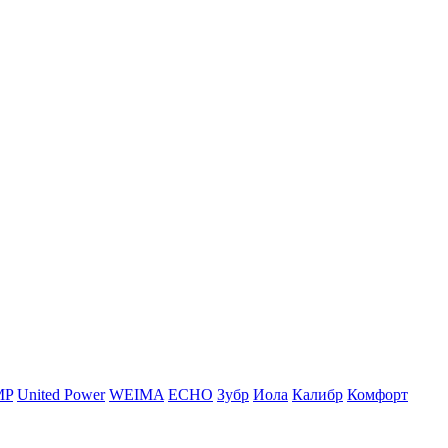
MP
United Power
WEIMA
ЕСНО
Зубр
Иола
Калибр
Комфорт