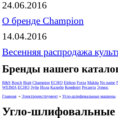
24.06.2016
О бренде Champion
14.04.2016
Весенняя распродажа культ
Бренды нашего катало
B&S
Bosch
Brait
Champion
ECHO
Elekon
Forza
Makita
No name
WEIMA
ЕСНО
Зубр
Иола
Калибр
Комфорт
Ресанта
Элмос
Главная
»
Электроинструмент
»
Угло-шлифовальные машины
Угло-шлифовальные