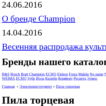
24.06.2016
О бренде Champion
14.04.2016
Весенняя распродажа культ
Бренды нашего катало
B&S
Bosch
Brait
Champion
ECHO
Elekon
Forza
Makita
No name
WEIMA
ЕСНО
Зубр
Иола
Калибр
Комфорт
Ресанта
Элмос
Главная
»
Электроинструмент
»
Пила торцевая
Пила торцевая