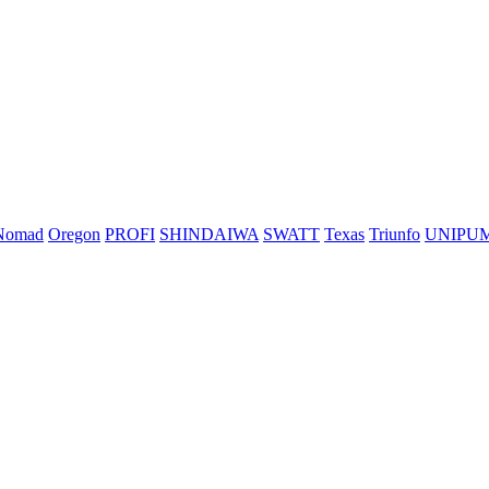
Nomad
Oregon
PROFI
SHINDAIWA
SWATT
Texas
Triunfo
UNIPU