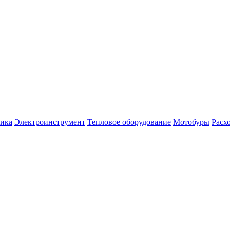
ника
Электроинструмент
Тепловое оборудование
Мотобуры
Расх