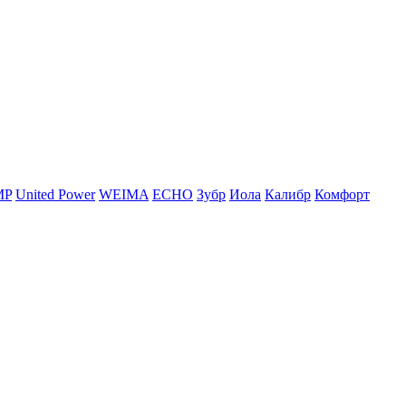
MP
United Power
WEIMA
ЕСНО
Зубр
Иола
Калибр
Комфорт