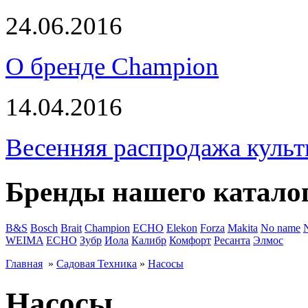
24.06.2016
О бренде Champion
14.04.2016
Весенняя распродажа культ
Бренды нашего катало
B&S
Bosch
Brait
Champion
ECHO
Elekon
Forza
Makita
No name
WEIMA
ЕСНО
Зубр
Иола
Калибр
Комфорт
Ресанта
Элмос
Главная
»
Садовая Техника
»
Насосы
Насосы