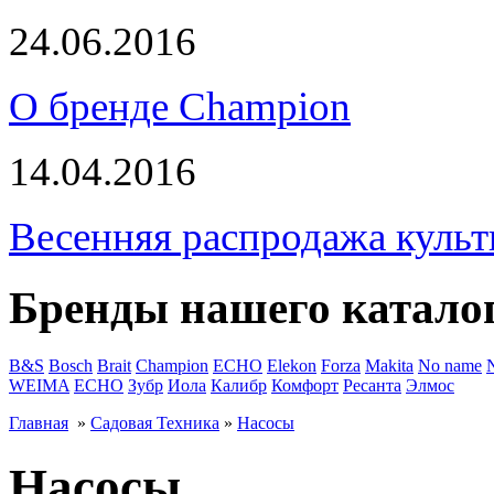
24.06.2016
О бренде Champion
14.04.2016
Весенняя распродажа культ
Бренды нашего катало
B&S
Bosch
Brait
Champion
ECHO
Elekon
Forza
Makita
No name
WEIMA
ЕСНО
Зубр
Иола
Калибр
Комфорт
Ресанта
Элмос
Главная
»
Садовая Техника
»
Насосы
Насосы