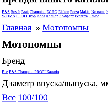
B&S
Bosch
Brait
Champion
ECHO
Elekon
Forza
Makita
No name
WEIMA
ЕСНО
Зубр
Иола
Калибр
Комфорт
Ресанта
Элмос
Главная
»
Мотопомпы
Мотопомпы
Бренд
Все
B&S
Champion
PROFI
Калибр
Диаметр впуска/выпуска, м
Все
100/100