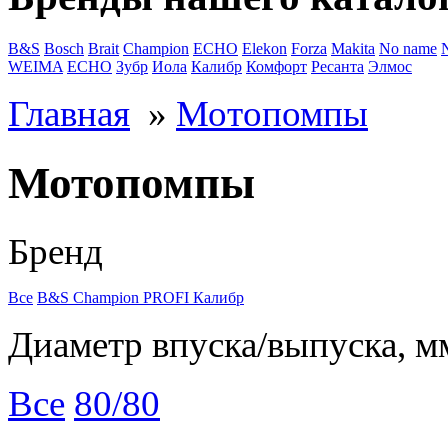
B&S
Bosch
Brait
Champion
ECHO
Elekon
Forza
Makita
No name
WEIMA
ЕСНО
Зубр
Иола
Калибр
Комфорт
Ресанта
Элмос
Главная
»
Мотопомпы
Мотопомпы
Бренд
Все
B&S
Champion
PROFI
Калибр
Диаметр впуска/выпуска, м
Все
80/80