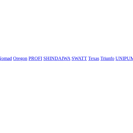
Nomad
Oregon
PROFI
SHINDAIWA
SWATT
Texas
Triunfo
UNIPU