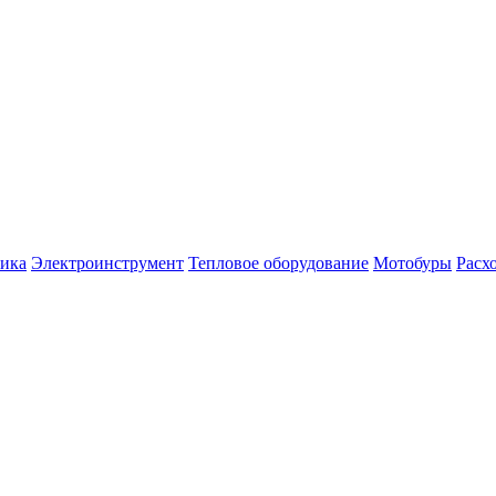
ника
Электроинструмент
Тепловое оборудование
Мотобуры
Расх