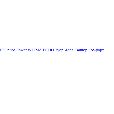
MP
United Power
WEIMA
ЕСНО
Зубр
Иола
Калибр
Комфорт