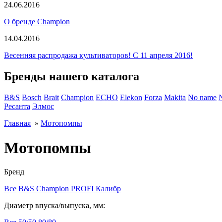
24.06.2016
О бренде Champion
14.04.2016
Весенняя распродажа культиваторов! С 11 апреля 2016!
Бренды нашего каталога
B&S
Bosch
Brait
Champion
ECHO
Elekon
Forza
Makita
No name
Ресанта
Элмос
Главная
»
Мотопомпы
Мотопомпы
Бренд
Все
B&S
Champion
PROFI
Калибр
Диаметр впуска/выпуска, мм: