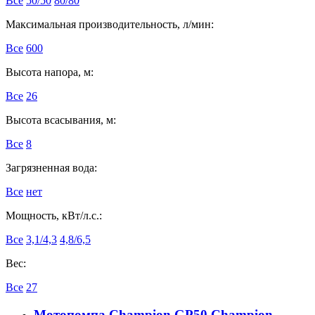
Все
50/50
80/80
Максимальная производительность, л/мин:
Все
600
Высота напора, м:
Все
26
Высота всасывания, м:
Все
8
Загрязненная вода:
Все
нет
Мощность, кВт/л.с.:
Все
3,1/4,3
4,8/6,5
Вес:
Все
27
Мотопомпа Champion GP50 Champion