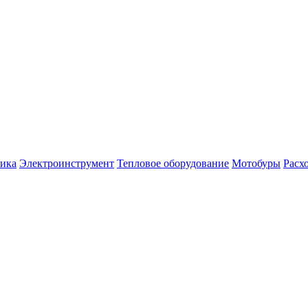
ника
Электроинструмент
Тепловое оборудование
Мотобуры
Расх