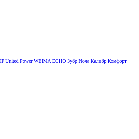
MP
United Power
WEIMA
ЕСНО
Зубр
Иола
Калибр
Комфорт