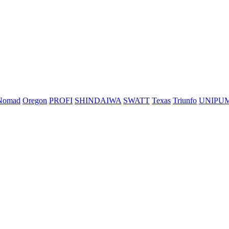
Nomad
Oregon
PROFI
SHINDAIWA
SWATT
Texas
Triunfo
UNIPU