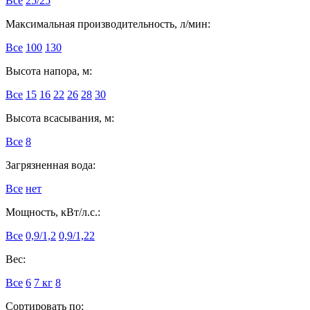
Все
25/25
Максимальная производительность, л/мин:
Все
100
130
Высота напора, м:
Все
15
16
22
26
28
30
Высота всасывания, м:
Все
8
Загрязненная вода:
Все
нет
Мощность, кВт/л.с.:
Все
0,9/1,2
0,9/1,22
Вес:
Все
6
7 кг
8
Сортировать по: