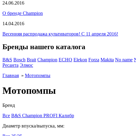
24.06.2016
О бренде Champion
14.04.2016
Весенняя распродажа культиваторов! С 11 апреля 2016!
Бренды нашего каталога
B&S
Bosch
Brait
Champion
ECHO
Elekon
Forza
Makita
No name
Ресанта
Элмос
Главная
»
Мотопомпы
Мотопомпы
Бренд
Все
B&S
Champion
PROFI
Калибр
Диаметр впуска/выпуска, мм: