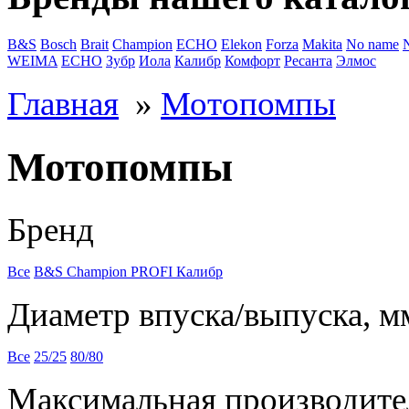
B&S
Bosch
Brait
Champion
ECHO
Elekon
Forza
Makita
No name
WEIMA
ЕСНО
Зубр
Иола
Калибр
Комфорт
Ресанта
Элмос
Главная
»
Мотопомпы
Мотопомпы
Бренд
Все
B&S
Champion
PROFI
Калибр
Диаметр впуска/выпуска, м
Все
25/25
80/80
Максимальная производител