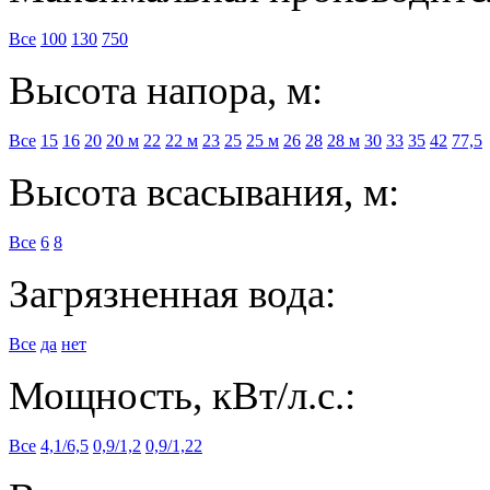
Все
100
130
750
Высота напора, м:
Все
15
16
20
20 м
22
22 м
23
25
25 м
26
28
28 м
30
33
35
42
77,5
Высота всасывания, м:
Все
6
8
Загрязненная вода:
Все
да
нет
Мощность, кВт/л.с.:
Все
4,1/6,5
0,9/1,2
0,9/1,22