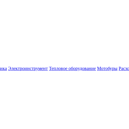
ника
Электроинструмент
Тепловое оборудование
Мотобуры
Расх