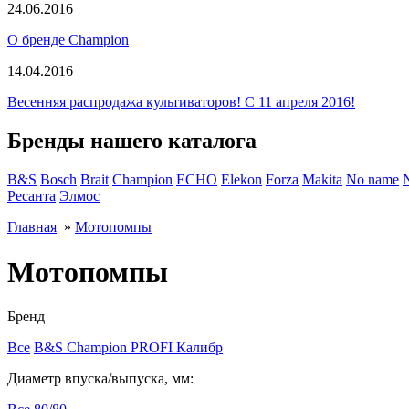
24.06.2016
О бренде Champion
14.04.2016
Весенняя распродажа культиваторов! С 11 апреля 2016!
Бренды нашего каталога
B&S
Bosch
Brait
Champion
ECHO
Elekon
Forza
Makita
No name
Ресанта
Элмос
Главная
»
Мотопомпы
Мотопомпы
Бренд
Все
B&S
Champion
PROFI
Калибр
Диаметр впуска/выпуска, мм: