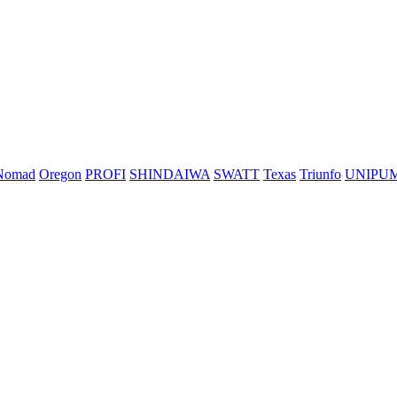
Nomad
Oregon
PROFI
SHINDAIWA
SWATT
Texas
Triunfo
UNIPU