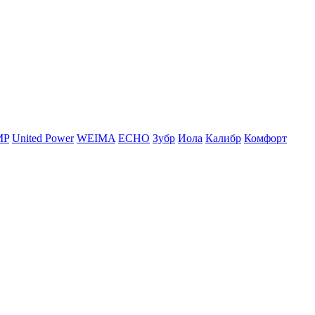
MP
United Power
WEIMA
ЕСНО
Зубр
Иола
Калибр
Комфорт