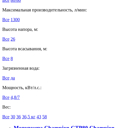
Все
80/80
Максимальная производительность, л/мин:
Все
1300
Высота напора, м:
Все
26
Высота всасывания, м:
Все
8
Загрязненная вода:
Все
да
Мощность, кВт/л.с.:
Все
4,8/7
Вес:
Все
30
36
36,5 кг
43
58
Мотопомпа Champion GTP80 Champion