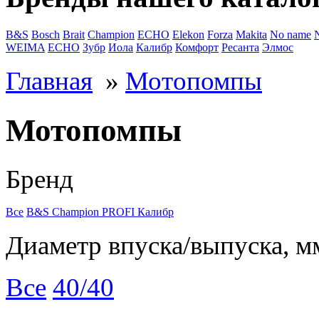
B&S
Bosch
Brait
Champion
ECHO
Elekon
Forza
Makita
No name
WEIMA
ЕСНО
Зубр
Иола
Калибр
Комфорт
Ресанта
Элмос
Главная
»
Мотопомпы
Мотопомпы
Бренд
Все
B&S
Champion
PROFI
Калибр
Диаметр впуска/выпуска, м
Все
40/40