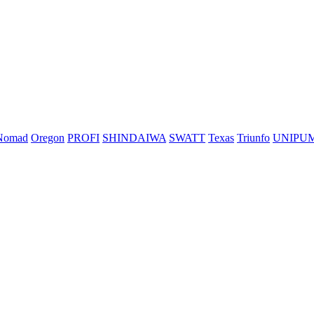
Nomad
Oregon
PROFI
SHINDAIWA
SWATT
Texas
Triunfo
UNIPU