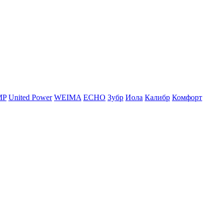
MP
United Power
WEIMA
ЕСНО
Зубр
Иола
Калибр
Комфорт