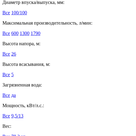
Диаметр впуска/выпуска, мм:
Все
100/100
Максимальная производительность, л/мин:
Все
600
1300
1790
Высота напора, м:
Все
26
Высота всасывания, м:
Все
5
Загрязненная вода:
Все
да
Мощность, кВт/л.с.:
Все
9,5/13
Вес: