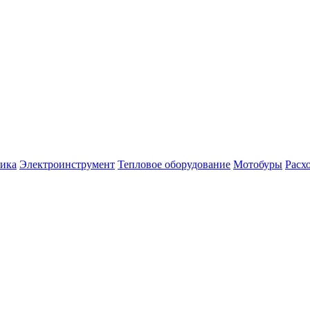
ника
Электроинструмент
Тепловое оборудование
Мотобуры
Расх