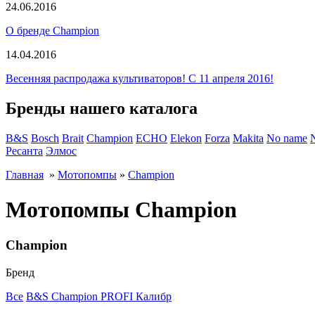
24.06.2016
О бренде Champion
14.04.2016
Весенняя распродажа культиваторов! С 11 апреля 2016!
Бренды нашего каталога
B&S
Bosch
Brait
Champion
ECHO
Elekon
Forza
Makita
No name
Ресанта
Элмос
Главная
»
Мотопомпы
»
Champion
Мотопомпы Champion
Champion
Бренд
Все
B&S
Champion
PROFI
Калибр