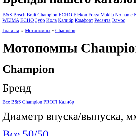
B&S
Bosch
Brait
Champion
ECHO
Elekon
Forza
Makita
No name
WEIMA
ЕСНО
Зубр
Иола
Калибр
Комфорт
Ресанта
Элмос
Главная
»
Мотопомпы
»
Champion
Мотопомпы Champio
Champion
Бренд
Все
B&S
Champion
PROFI
Калибр
Диаметр впуска/выпуска, м
Все
50/50