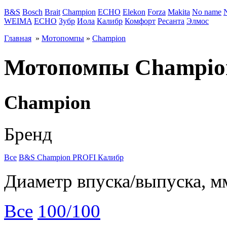
B&S
Bosch
Brait
Champion
ECHO
Elekon
Forza
Makita
No name
WEIMA
ЕСНО
Зубр
Иола
Калибр
Комфорт
Ресанта
Элмос
Главная
»
Мотопомпы
»
Champion
Мотопомпы Champio
Champion
Бренд
Все
B&S
Champion
PROFI
Калибр
Диаметр впуска/выпуска, м
Все
100/100