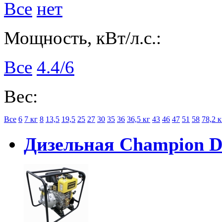
Все
нет
Мощность, кВт/л.с.:
Все
4.4/6
Вес:
Все
6
7 кг
8
13,5
19,5
25
27
30
35
36
36,5 кг
43
46
47
51
58
78,2 к
Дизельная Champion 