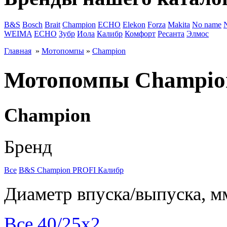
B&S
Bosch
Brait
Champion
ECHO
Elekon
Forza
Makita
No name
WEIMA
ЕСНО
Зубр
Иола
Калибр
Комфорт
Ресанта
Элмос
Главная
»
Мотопомпы
»
Champion
Мотопомпы Champio
Champion
Бренд
Все
B&S
Champion
PROFI
Калибр
Диаметр впуска/выпуска, м
Все
40/25х2