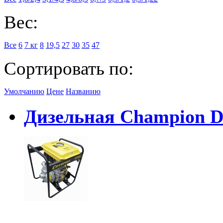
Вес:
Все
6
7 кг
8
19,5
27
30
35
47
Сортировать по:
Умолчанию
Цене
Названию
Дизельная Champion 