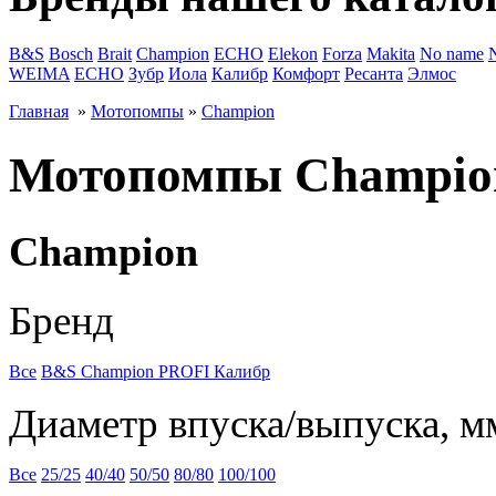
B&S
Bosch
Brait
Champion
ECHO
Elekon
Forza
Makita
No name
WEIMA
ЕСНО
Зубр
Иола
Калибр
Комфорт
Ресанта
Элмос
Главная
»
Мотопомпы
»
Champion
Мотопомпы Champio
Champion
Бренд
Все
B&S
Champion
PROFI
Калибр
Диаметр впуска/выпуска, м
Все
25/25
40/40
50/50
80/80
100/100