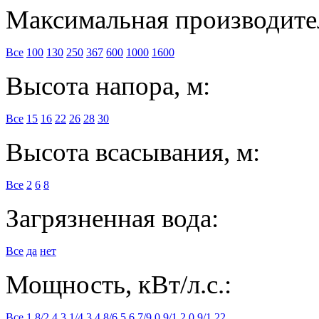
Максимальная производител
Все
100
130
250
367
600
1000
1600
Высота напора, м:
Все
15
16
22
26
28
30
Высота всасывания, м:
Все
2
6
8
Загрязненная вода:
Все
да
нет
Мощность, кВт/л.с.:
Все
1,8/2,4
3,1/4,3
4,8/6,5
6,7/9
0,9/1,2
0,9/1,22