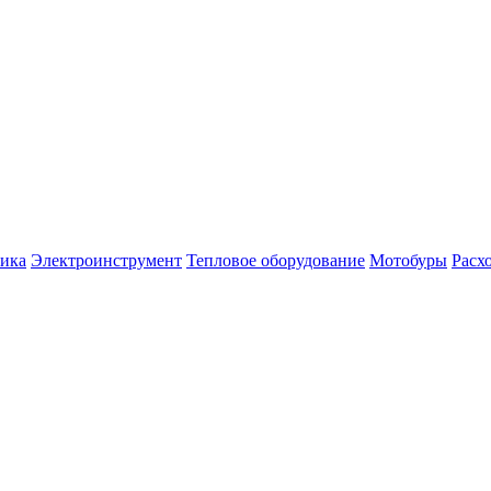
ника
Электроинструмент
Тепловое оборудование
Мотобуры
Расх