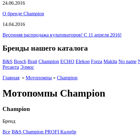
24.06.2016
О бренде Champion
14.04.2016
Весенняя распродажа культиваторов! С 11 апреля 2016!
Бренды нашего каталога
B&S
Bosch
Brait
Champion
ECHO
Elekon
Forza
Makita
No name
Ресанта
Элмос
Главная
»
Мотопомпы
»
Champion
Мотопомпы Champion
Champion
Бренд
Все
B&S
Champion
PROFI
Калибр