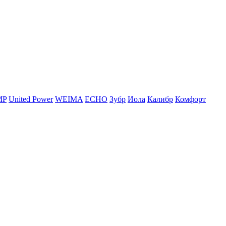
MP
United Power
WEIMA
ЕСНО
Зубр
Иола
Калибр
Комфорт