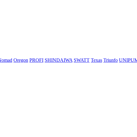
Nomad
Oregon
PROFI
SHINDAIWA
SWATT
Texas
Triunfo
UNIPU