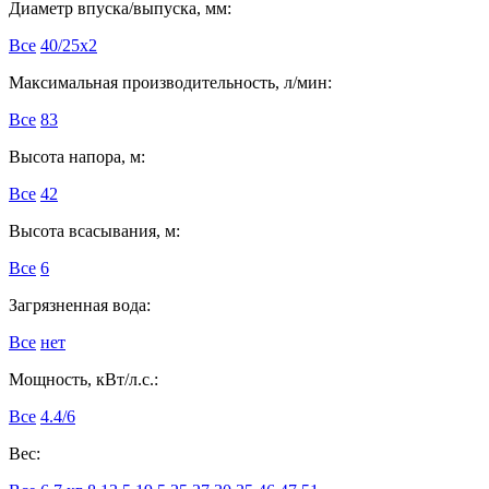
Диаметр впуска/выпуска, мм:
Все
40/25х2
Максимальная производительность, л/мин:
Все
83
Высота напора, м:
Все
42
Высота всасывания, м:
Все
6
Загрязненная вода:
Все
нет
Мощность, кВт/л.с.:
Все
4.4/6
Вес: