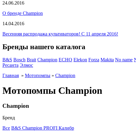
24.06.2016
О бренде Champion
14.04.2016
Весенняя распродажа культиваторов! С 11 апреля 2016!
Бренды нашего каталога
B&S
Bosch
Brait
Champion
ECHO
Elekon
Forza
Makita
No name
Ресанта
Элмос
Главная
»
Мотопомпы
»
Champion
Мотопомпы Champion
Champion
Бренд
Все
B&S
Champion
PROFI
Калибр