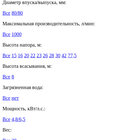
Диаметр впуска/выпуска, мм:
Все
80/80
Максимальная производительность, л/мин:
Все
1000
Высота напора, м:
Все
15
16
20
22
23
26
28
30
42
77,5
Высота всасывания, м:
Все
8
Загрязненная вода:
Все
нет
Мощность, кВт/л.с.:
Все
4,8/6,5
Вес: