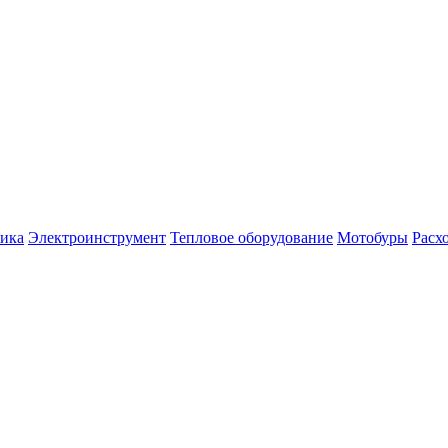
ника
Электроинструмент
Тепловое оборудование
Мотобуры
Расх