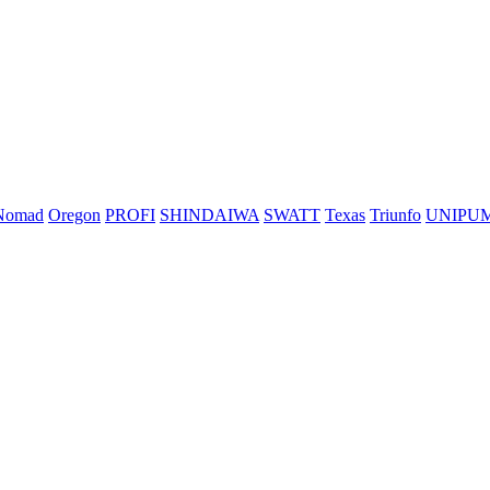
Nomad
Oregon
PROFI
SHINDAIWA
SWATT
Texas
Triunfo
UNIPU