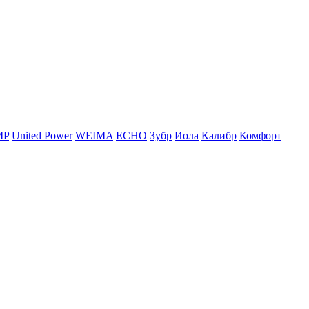
MP
United Power
WEIMA
ЕСНО
Зубр
Иола
Калибр
Комфорт