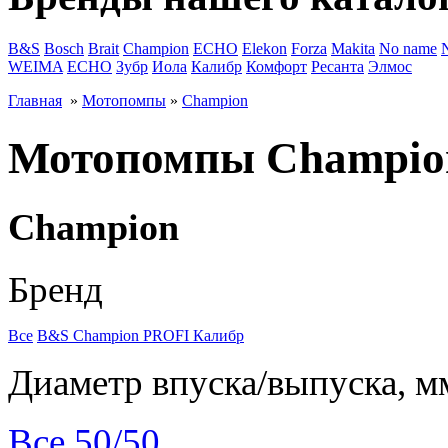
B&S
Bosch
Brait
Champion
ECHO
Elekon
Forza
Makita
No name
WEIMA
ЕСНО
Зубр
Иола
Калибр
Комфорт
Ресанта
Элмос
Главная
»
Мотопомпы
»
Champion
Мотопомпы Champio
Champion
Бренд
Все
B&S
Champion
PROFI
Калибр
Диаметр впуска/выпуска, м
Все
50/50