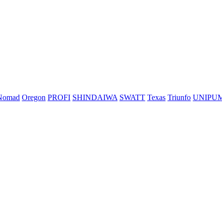
Nomad
Oregon
PROFI
SHINDAIWA
SWATT
Texas
Triunfo
UNIPU