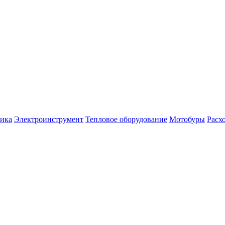
ника
Электроинструмент
Тепловое оборудование
Мотобуры
Расх