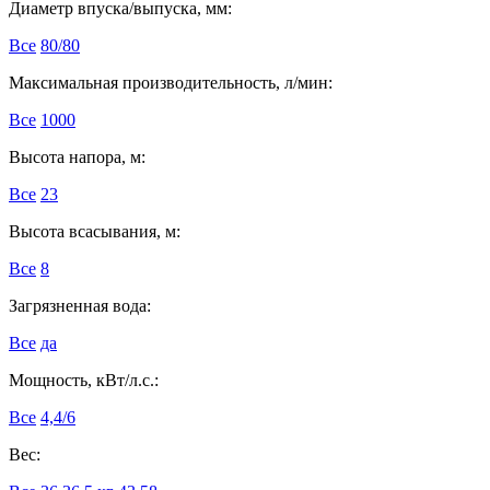
Диаметр впуска/выпуска, мм:
Все
80/80
Максимальная производительность, л/мин:
Все
1000
Высота напора, м:
Все
23
Высота всасывания, м:
Все
8
Загрязненная вода:
Все
да
Мощность, кВт/л.с.:
Все
4,4/6
Вес: