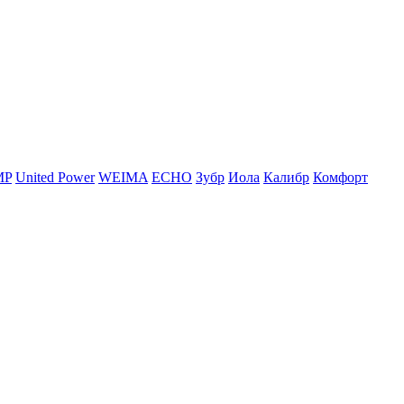
MP
United Power
WEIMA
ЕСНО
Зубр
Иола
Калибр
Комфорт