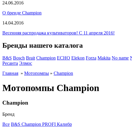
24.06.2016
О бренде Champion
14.04.2016
Весенняя распродажа культиваторов! С 11 апреля 2016!
Бренды нашего каталога
B&S
Bosch
Brait
Champion
ECHO
Elekon
Forza
Makita
No name
Ресанта
Элмос
Главная
»
Мотопомпы
»
Champion
Мотопомпы Champion
Champion
Бренд
Все
B&S
Champion
PROFI
Калибр