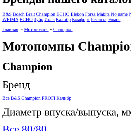
B&S
Bosch
Brait
Champion
ECHO
Elekon
Forza
Makita
No name
WEIMA
ЕСНО
Зубр
Иола
Калибр
Комфорт
Ресанта
Элмос
Главная
»
Мотопомпы
»
Champion
Мотопомпы Champio
Champion
Бренд
Все
B&S
Champion
PROFI
Калибр
Диаметр впуска/выпуска, м
Все
80/80