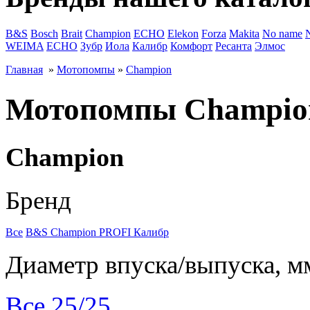
B&S
Bosch
Brait
Champion
ECHO
Elekon
Forza
Makita
No name
WEIMA
ЕСНО
Зубр
Иола
Калибр
Комфорт
Ресанта
Элмос
Главная
»
Мотопомпы
»
Champion
Мотопомпы Champio
Champion
Бренд
Все
B&S
Champion
PROFI
Калибр
Диаметр впуска/выпуска, м
Все
25/25