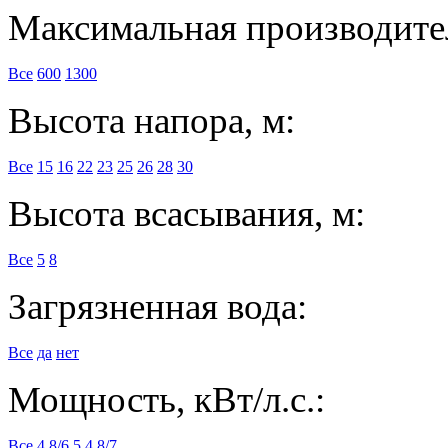
Максимальная производител
Все
600
1300
Высота напора, м:
Все
15
16
22
23
25
26
28
30
Высота всасывания, м:
Все
5
8
Загрязненная вода:
Все
да
нет
Мощность, кВт/л.с.:
Все
4,8/6,5
4,8/7