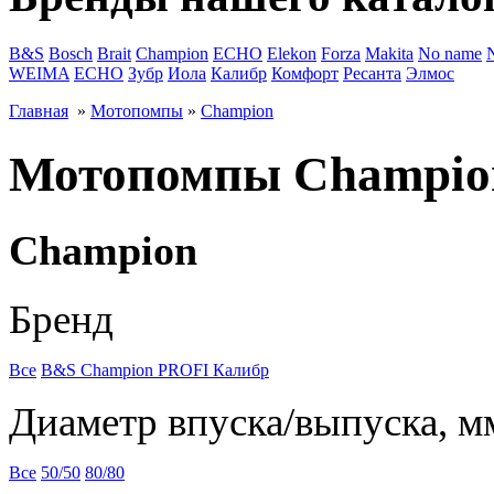
B&S
Bosch
Brait
Champion
ECHO
Elekon
Forza
Makita
No name
WEIMA
ЕСНО
Зубр
Иола
Калибр
Комфорт
Ресанта
Элмос
Главная
»
Мотопомпы
»
Champion
Мотопомпы Champio
Champion
Бренд
Все
B&S
Champion
PROFI
Калибр
Диаметр впуска/выпуска, м
Все
50/50
80/80