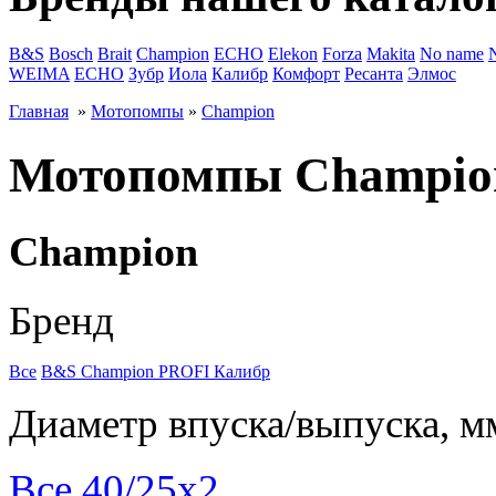
B&S
Bosch
Brait
Champion
ECHO
Elekon
Forza
Makita
No name
WEIMA
ЕСНО
Зубр
Иола
Калибр
Комфорт
Ресанта
Элмос
Главная
»
Мотопомпы
»
Champion
Мотопомпы Champio
Champion
Бренд
Все
B&S
Champion
PROFI
Калибр
Диаметр впуска/выпуска, м
Все
40/25х2