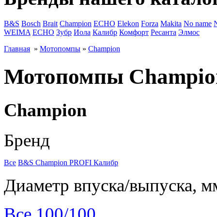
B&S
Bosch
Brait
Champion
ECHO
Elekon
Forza
Makita
No name
WEIMA
ЕСНО
Зубр
Иола
Калибр
Комфорт
Ресанта
Элмос
Главная
»
Мотопомпы
»
Champion
Мотопомпы Champio
Champion
Бренд
Все
B&S
Champion
PROFI
Калибр
Диаметр впуска/выпуска, м
Все
100/100