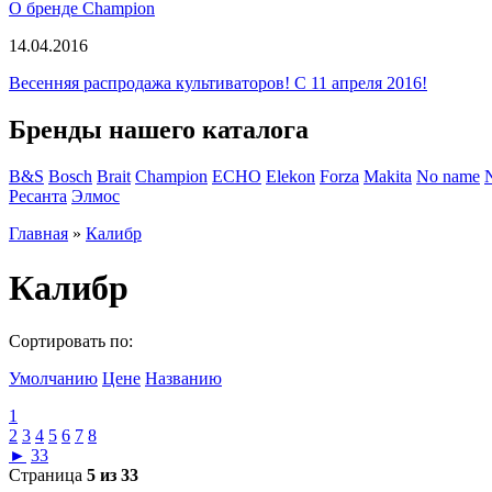
О бренде Champion
14.04.2016
Весенняя распродажа культиваторов! С 11 апреля 2016!
Бренды нашего каталога
B&S
Bosch
Brait
Champion
ECHO
Elekon
Forza
Makita
No name
Ресанта
Элмос
Главная
»
Калибр
Калибр
Сортировать по:
Умолчанию
Цене
Названию
1
2
3
4
5
6
7
8
►
33
Страница
5 из 33