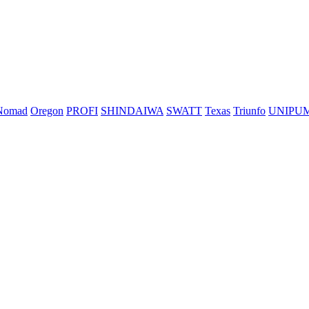
Nomad
Oregon
PROFI
SHINDAIWA
SWATT
Texas
Triunfo
UNIPU