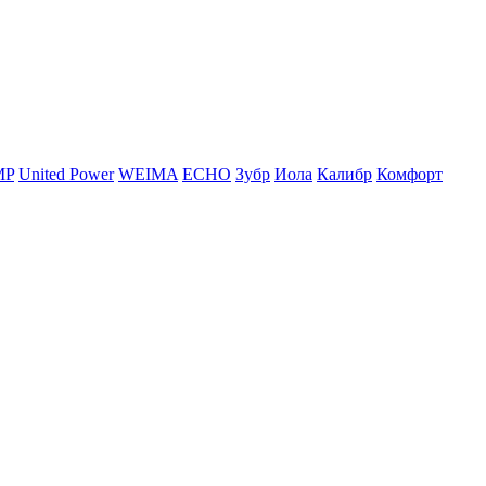
MP
United Power
WEIMA
ЕСНО
Зубр
Иола
Калибр
Комфорт