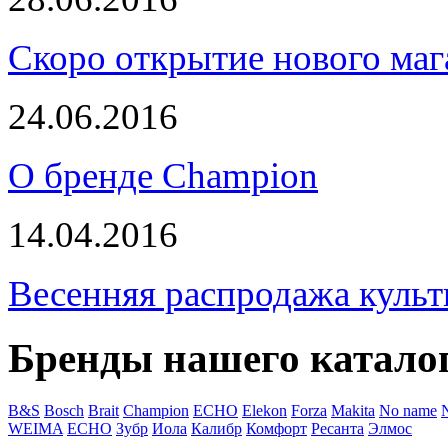
Скоро открытие нового маг
24.06.2016
О бренде Champion
14.04.2016
Весенняя распродажа культ
Бренды нашего катало
B&S
Bosch
Brait
Champion
ECHO
Elekon
Forza
Makita
No name
WEIMA
ЕСНО
Зубр
Иола
Калибр
Комфорт
Ресанта
Элмос