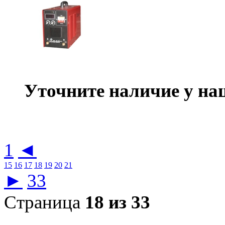
Уточните наличие у на
1
◄
15
16
17
18
19
20
21
►
33
Страница
18 из 33