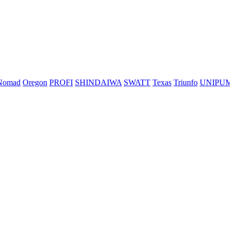
Nomad
Oregon
PROFI
SHINDAIWA
SWATT
Texas
Triunfo
UNIPU