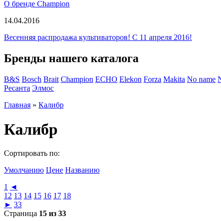
О бренде Champion
14.04.2016
Весенняя распродажа культиваторов! С 11 апреля 2016!
Бренды нашего каталога
B&S
Bosch
Brait
Champion
ECHO
Elekon
Forza
Makita
No name
Ресанта
Элмос
Главная
»
Калибр
Калибр
Сортировать по:
Умолчанию
Цене
Названию
1
◄
12
13
14
15
16
17
18
►
33
Страница
15 из 33