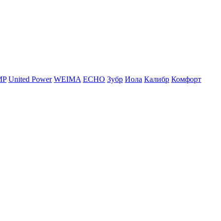
MP
United Power
WEIMA
ЕСНО
Зубр
Иола
Калибр
Комфорт