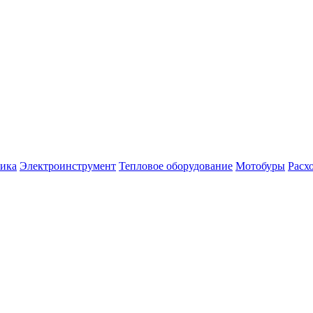
ника
Электроинструмент
Тепловое оборудование
Мотобуры
Расх