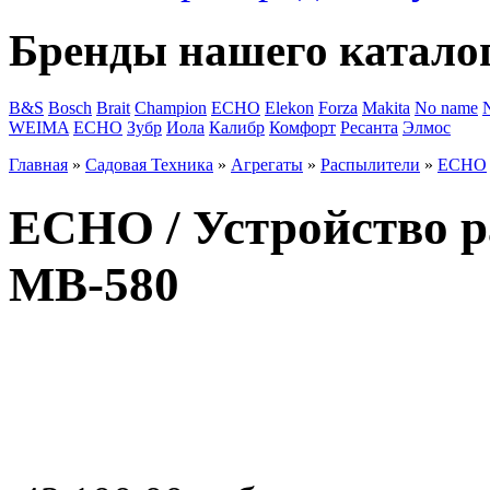
Бренды нашего катало
B&S
Bosch
Brait
Champion
ECHO
Elekon
Forza
Makita
No name
WEIMA
ЕСНО
Зубр
Иола
Калибр
Комфорт
Ресанта
Элмос
Главная
»
Садовая Техника
»
Агрегаты
»
Распылители
»
ECHO
ECHO / Устройство
MB-580