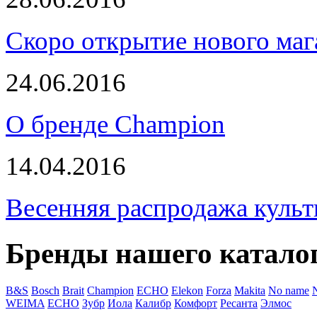
Скоро открытие нового маг
24.06.2016
О бренде Champion
14.04.2016
Весенняя распродажа культ
Бренды нашего катало
B&S
Bosch
Brait
Champion
ECHO
Elekon
Forza
Makita
No name
WEIMA
ЕСНО
Зубр
Иола
Калибр
Комфорт
Ресанта
Элмос