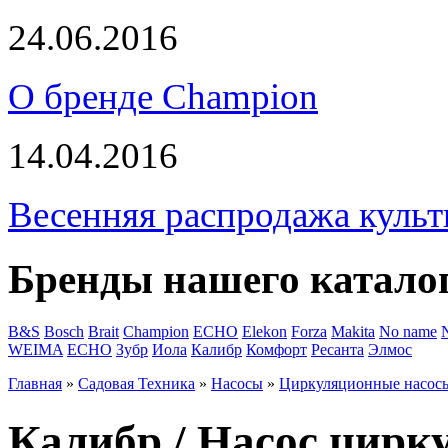
24.06.2016
О бренде Champion
14.04.2016
Весенняя распродажа культ
Бренды нашего катало
B&S
Bosch
Brait
Champion
ECHO
Elekon
Forza
Makita
No name
WEIMA
ЕСНО
Зубр
Иола
Калибр
Комфорт
Ресанта
Элмос
Главная
»
Садовая Техника
»
Насосы
»
Циркуляционные насос
Калибр / Насос цир