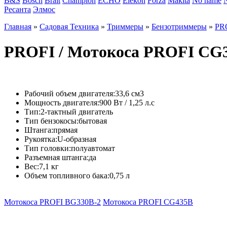
B&S
Bosch
Brait
Champion
ECHO
Elekon
Forza
Makita
No name
Ресанта
Элмос
Главная
»
Садовая Техника
»
Триммеры
»
Бензотриммеры
»
PR
PROFI / Мотокоса PROFI CG
Рабочий объем двигателя:
33,6 см3
Мощность двигателя:
900 Вт / 1,25 л.с
Тип:
2-тактный двигатель
Тип бензокосы:
бытовая
Штанга:
прямая
Рукоятка:
U-образная
Тип головки:
полуавтомат
Разъемная штанга:
да
Вес:
7,1 кг
Объем топливного бака:
0,75 л
Мотокоса PROFI BG330B-2
Мотокоса PROFI CG435B