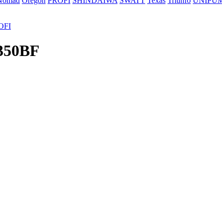
Nomad
Oregon
PROFI
SHINDAIWA
SWATT
Texas
Triunfo
UNIPU
OFI
350BF