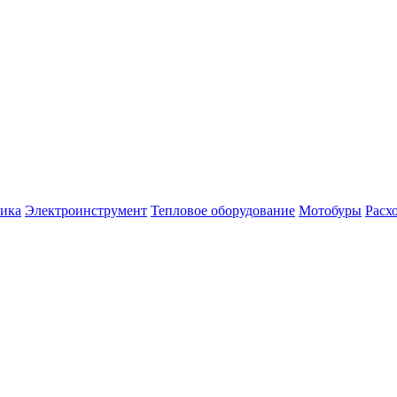
ника
Электроинструмент
Тепловое оборудование
Мотобуры
Расх