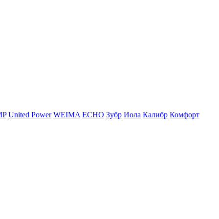
MP
United Power
WEIMA
ЕСНО
Зубр
Иола
Калибр
Комфорт