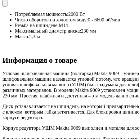
Потребляемая мощность:
2000 Вт
Число оборотов на холостом ходу:
0 - 6600 об/мин
Резьба на шпинделе:
М14
Максимальный диаметр диска:
230 мм
Масса:
5,3 кг
Информация о товаре
Угловая шлифовальная машина (болгарка) Makita 9069 – униве
шлифовальная машина называется угловой потому, что вращени
угловая шлифовальная машина (УШМ) была задумана для шлифов
различных материалов. В модели Makita 9069 установлен мощн
230 мм. Простая, надёжная и доступная – эта модель давно сни
Диск устанавливается на шпиндель, на который предварительно
с ключом, которым гайка затягивается. Для блокировки шпинд
корпусе редуктора.
Корпус редуктора УШМ Makita 9069 выполнен и металла для хо
Корпус выполнен из ударопрочного пластика. Форма инструмен