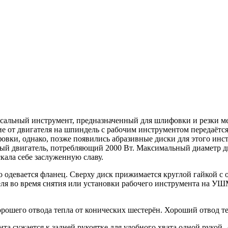
рсальный инструмент, предназначенный для шлифовки и резки ме
е от двигателя на шпиндель с рабочим инструментом передаётс
ки, однако, позже появились абразивные диски для этого инстр
ый двигатель, потребляющий 2000 Вт. Максимальный диаметр ди
скала себе заслуженную славу.
 одевается фланец. Сверху диск прижимается круглой гайкой с 
еля во время снятия или установки рабочего инструмента на УШ
рошего отвода тепла от конических шестерён. Хороший отвод те
та сужается к задней рукоятке для удобного хвата одной рукой