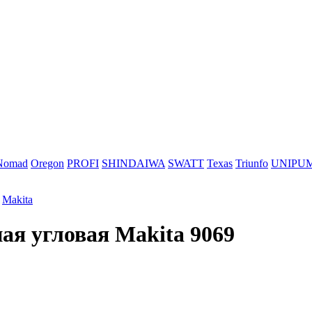
Nomad
Oregon
PROFI
SHINDAIWA
SWATT
Texas
Triunfo
UNIPU
»
Makita
я угловая Makita 9069