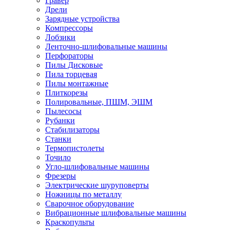
Гравер
Дрели
Зарядные устройства
Компрессоры
Лобзики
Ленточно-шлифовальные машины
Перфораторы
Пилы Дисковые
Пила торцевая
Пилы монтажные
Плиткорезы
Полировальные, ПШМ, ЭШМ
Пылесосы
Рубанки
Стабилизаторы
Станки
Термопистолеты
Точило
Угло-шлифовальные машины
Фрезеры
Электрические шуруповерты
Ножницы по металлу
Сварочное оборудование
Вибрационные шлифовальные машины
Краскопульты