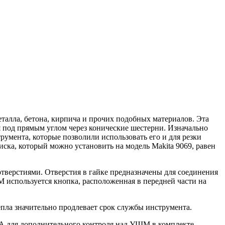
талла, бетона, кирпича и прочих подобных материалов. Эта
я под прямым углом через конические шестерни. Изначально
умента, которые позволили использовать его и для резки
ска, который можно установить на модель Makita 9069, равен
отверстиями. Отверстия в гайке предназначены для соединения
М используется кнопка, расположенная в передней части на
пла значительно продлевает срок службы инструмента.
. А для дополнительного контроля над УШМ в комплекте