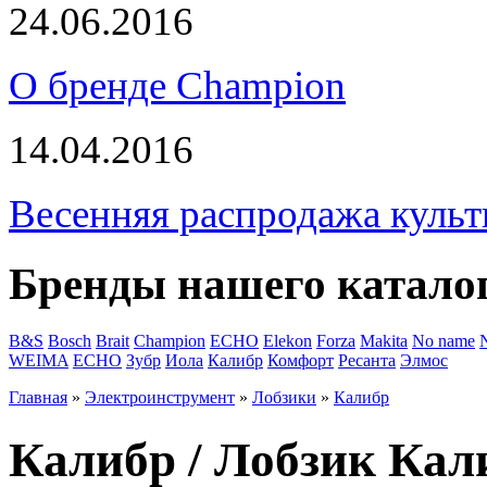
24.06.2016
О бренде Champion
14.04.2016
Весенняя распродажа культ
Бренды нашего катало
B&S
Bosch
Brait
Champion
ECHO
Elekon
Forza
Makita
No name
WEIMA
ЕСНО
Зубр
Иола
Калибр
Комфорт
Ресанта
Элмос
Главная
»
Электроинструмент
»
Лобзики
»
Калибр
Калибр / Лобзик Ка