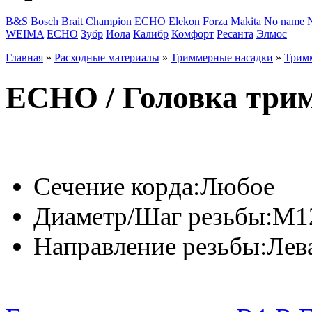
B&S
Bosch
Brait
Champion
ECHO
Elekon
Forza
Makita
No name
WEIMA
ЕСНО
Зубр
Иола
Калибр
Комфорт
Ресанта
Элмос
Главная
»
Расходные материалы
»
Триммерные насадки
»
Трим
ECHO / Головка три
Сечение корда:
Любое
Диаметр/Шаг резьбы:
М12
Направление резьбы:
Лев