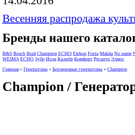
14.04.2016
Весенняя распродажа культ
Бренды нашего катало
B&S
Bosch
Brait
Champion
ECHO
Elekon
Forza
Makita
No name
WEIMA
ЕСНО
Зубр
Иола
Калибр
Комфорт
Ресанта
Элмос
Главная
»
Генераторы
»
Бензиновые генераторы
»
Champion
Champion / Генера