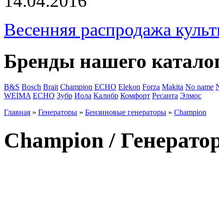
14.04.2016
Весенняя распродажа культ
Бренды нашего катало
B&S
Bosch
Brait
Champion
ECHO
Elekon
Forza
Makita
No name
WEIMA
ЕСНО
Зубр
Иола
Калибр
Комфорт
Ресанта
Элмос
Главная
»
Генераторы
»
Бензиновые генераторы
»
Champion
Champion / Генера