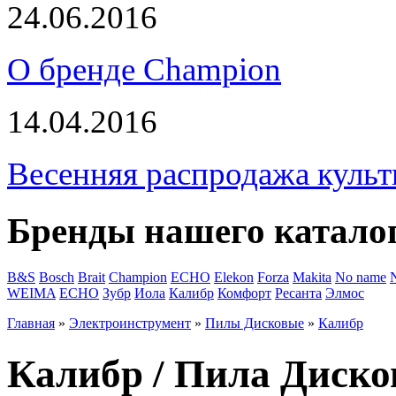
24.06.2016
О бренде Champion
14.04.2016
Весенняя распродажа культ
Бренды нашего катало
B&S
Bosch
Brait
Champion
ECHO
Elekon
Forza
Makita
No name
WEIMA
ЕСНО
Зубр
Иола
Калибр
Комфорт
Ресанта
Элмос
Главная
»
Электроинструмент
»
Пилы Дисковые
»
Калибр
Калибр / Пила Диско