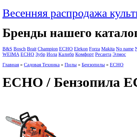
Весенняя распродажа культ
Бренды нашего катало
B&S
Bosch
Brait
Champion
ECHO
Elekon
Forza
Makita
No name
WEIMA
ЕСНО
Зубр
Иола
Калибр
Комфорт
Ресанта
Элмос
Главная
»
Садовая Техника
»
Пилы
»
Бензопилы
»
ECHO
ECHO / Бензопила 