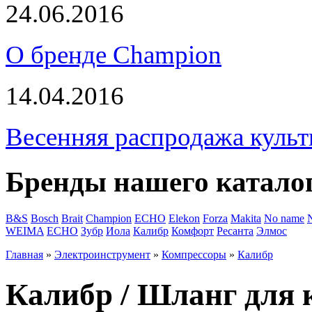
24.06.2016
О бренде Champion
14.04.2016
Весенняя распродажа культ
Бренды нашего катало
B&S
Bosch
Brait
Champion
ECHO
Elekon
Forza
Makita
No name
WEIMA
ЕСНО
Зубр
Иола
Калибр
Комфорт
Ресанта
Элмос
Главная
»
Электроинструмент
»
Компрессоры
»
Калибр
Калибр / Шланг для