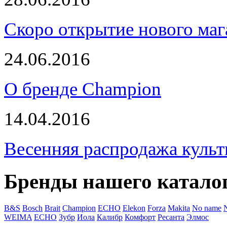
Скоро открытие нового маг
24.06.2016
О бренде Champion
14.04.2016
Весенняя распродажа культ
Бренды нашего катало
B&S
Bosch
Brait
Champion
ECHO
Elekon
Forza
Makita
No name
WEIMA
ЕСНО
Зубр
Иола
Калибр
Комфорт
Ресанта
Элмос